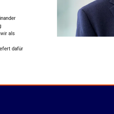
inander
g
wir als
efert dafür